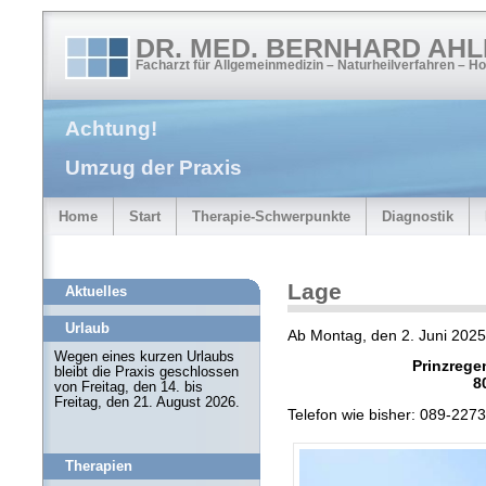
DR. MED. BERNHARD AH
Facharzt für Allgemeinmedizin – Naturheilverfahren – H
Achtung!
Umzug der Praxis
Home
Start
Therapie-Schwerpunkte
Diagnostik
Lage
Aktuelles
Urlaub
Ab Montag, den 2. Juni 2025 
Wegen eines kurzen Urlaubs
Prinzrege
bleibt die Praxis geschlossen
8
von Freitag, den 14. bis
Freitag, den 21. August 2026.
Telefon wie bisher: 089-227
Therapien