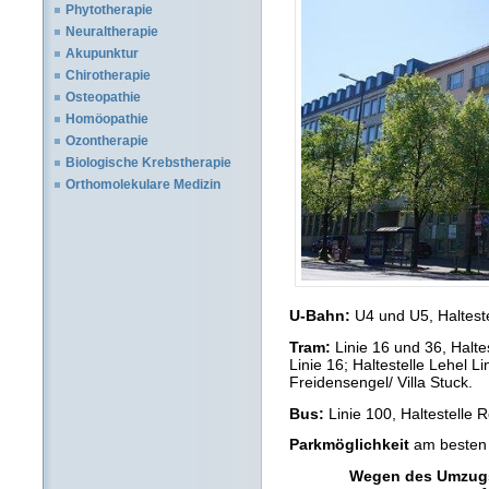
Phytotherapie
Neuraltherapie
Akupunktur
Chirotherapie
Osteopathie
Homöopathie
Ozontherapie
Biologische Krebstherapie
Orthomolekulare Medizin
U-Bahn:
U4 und U5, Halteste
Tram:
Linie 16 und 36, Halt
Linie 16; Haltestelle Lehel L
Freidensengel/ Villa Stuck.
Bus:
Linie 100, Haltestelle
Parkmöglichkeit
am besten
Wegen des Umzugs 